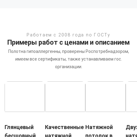
Работаем с 2008 года по ГОСТу
Примеры работ с ценами и описанием
Полотна гипоаллергенны, проверены Роспотребнадзором,
имеем все сертификаты, также устанавливаем гос.
организации.
Глянцевый
Качественные
Натяжной
Дву
бесшовный
натяжной
потолок в
нат