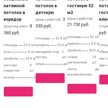
натяжной
потолок в
гостиную 52
пот
потолок в
детскую
м2
гос
коридор
3
Цена с работой :
клю
Цена с работой :
21 730 руб.
8
530 руб.
Цена под ключ :
Стои
360 руб.
руб.
площадь
52 м2
площадь
11,9 м2
ширина
3.8 м
площадь
22,0 м2
профиль
13,6 м
площ
профиль
30,6 м
углы
6 шт.
закладная под
1
обвод
люстру
шт.
стойка
13
профиль
19.8 м
пвх-п
светильника
шт.
ниша
да
изготовл.
4
цвет
лента
да
отверстия
шт.
маскировочная
кольца
4